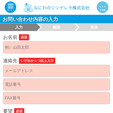
お問い合わせ内容の入力
入力
確認
送信
お名前
必須
連絡先
いずれか１つ以上入力
要望
必須