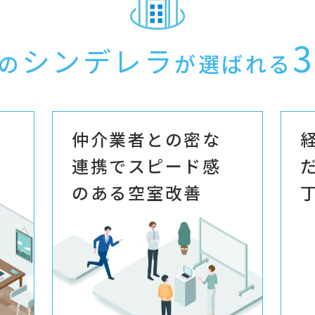
3
シンデレラ
の
が選ばれる
仲介業者との密な
連携でスピード感
のある空室改善