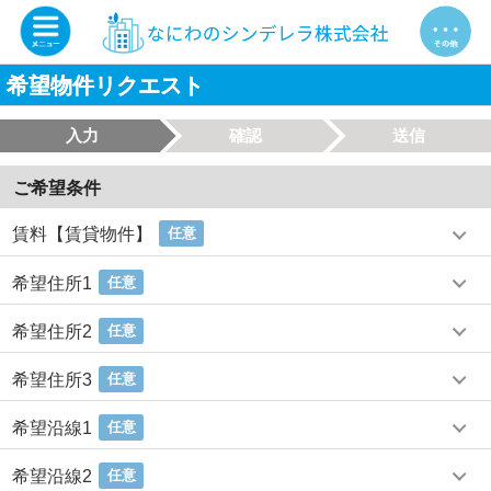
希望物件リクエスト
入力
確認
送信
ご希望条件
賃料【賃貸物件】
任意
希望住所1
任意
希望住所2
任意
希望住所3
任意
希望沿線1
任意
希望沿線2
任意