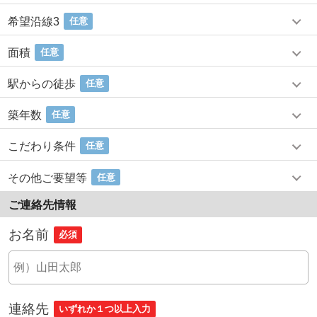
希望沿線3
任意
面積
任意
駅からの徒歩
任意
築年数
任意
こだわり条件
任意
その他ご要望等
任意
ご連絡先情報
お名前
必須
連絡先
いずれか１つ以上入力