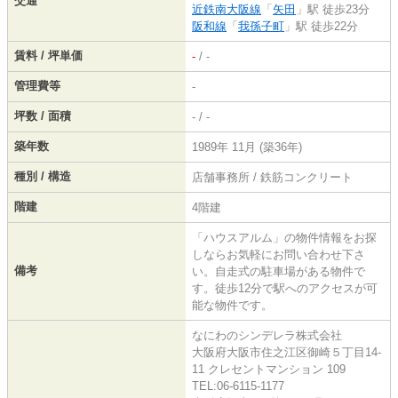
交通
近鉄南大阪線
「
矢田
」駅 徒歩23分
阪和線
「
我孫子町
」駅 徒歩22分
賃料 / 坪単価
-
/ -
管理費等
-
坪数 / 面積
- / -
築年数
1989年 11月 (築36年)
種別 / 構造
店舗事務所 / 鉄筋コンクリート
階建
4階建
「ハウスアルム」の物件情報をお探
しならお気軽にお問い合わせ下さ
備考
い。自走式の駐車場がある物件で
す。徒歩12分で駅へのアクセスが可
能な物件です。
なにわのシンデレラ株式会社
大阪府大阪市住之江区御崎５丁目14-
11 クレセントマンション 109
TEL:06-6115-1177