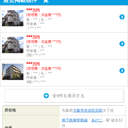
過去掲載物件一覧
***
万円
(管理費・共益費 ***円)
敷：***｜礼：***
坪単価：***
- / *** / ***
***
万円
(管理費・共益費 ***円)
敷：***｜礼：***
坪単価：***
2階 / *** / ***
***
万円
(管理費・共益費 ***円)
敷：***｜礼：***
坪単価：***
4階 / *** / ***
全4件を表示する
所在地
大阪府
大阪市住吉区
苅田
８丁目
地下鉄御堂筋線
「
あびこ
」駅 徒歩12
分