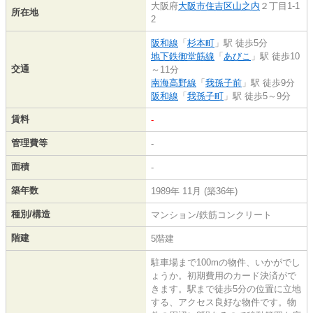
大阪府
大阪市住吉区
山之内
２丁目1-1
所在地
2
阪和線
「
杉本町
」駅 徒歩5分
地下鉄御堂筋線
「
あびこ
」駅 徒歩10
交通
～11分
南海高野線
「
我孫子前
」駅 徒歩9分
阪和線
「
我孫子町
」駅 徒歩5～9分
賃料
-
管理費等
-
面積
-
築年数
1989年 11月 (築36年)
種別/構造
マンション/鉄筋コンクリート
階建
5階建
駐車場まで100mの物件、いかがでし
ょうか。初期費用のカード決済がで
きます。駅まで徒歩5分の位置に立地
する、アクセス良好な物件です。物