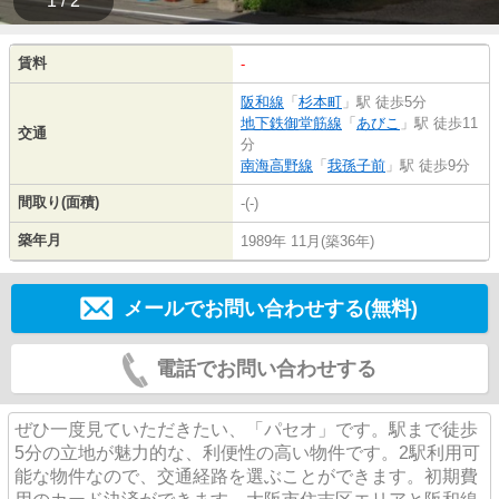
1 / 2
賃料
-
阪和線
「
杉本町
」駅 徒歩5分
地下鉄御堂筋線
「
あびこ
」駅 徒歩11
交通
分
南海高野線
「
我孫子前
」駅 徒歩9分
間取り(面積)
-(-)
築年月
1989年 11月(築36年)
メールでお問い合わせする(無料)
電話でお問い合わせする
ぜひ一度見ていただきたい、「パセオ」です。駅まで徒歩
5分の立地が魅力的な、利便性の高い物件です。2駅利用可
能な物件なので、交通経路を選ぶことができます。初期費