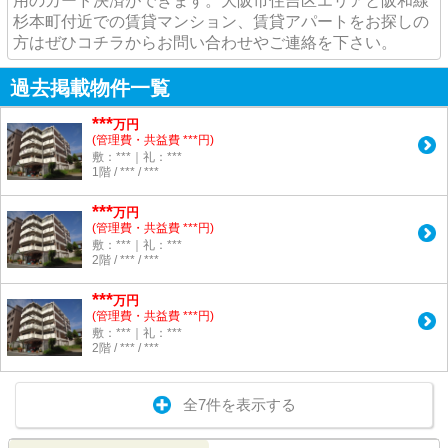
用のカード決済ができます。大阪市住吉区エリアと阪和線
杉本町付近での賃貸マンション、賃貸アパートをお探しの
方はぜひコチラからお問い合わせやご連絡を下さい。
過去掲載物件一覧
***
万円
(管理費・共益費 ***円)
敷：***｜礼：***
1階 / *** / ***
***
万円
(管理費・共益費 ***円)
敷：***｜礼：***
2階 / *** / ***
***
万円
(管理費・共益費 ***円)
敷：***｜礼：***
2階 / *** / ***
全7件を表示する