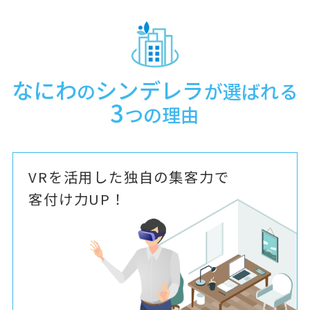
なにわ
シンデレラ
の
が選ばれる
3
つの理由
VRを活用した独自の集客力で
客付け力UP！