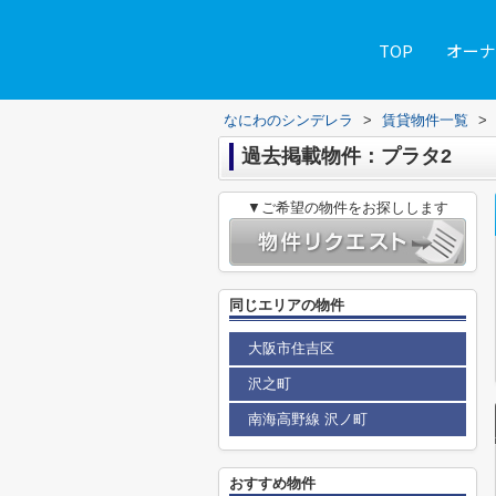
TOP
オーナ
なにわのシンデレラ
>
賃貸物件一覧
>
過去掲載物件：プラタ2
▼ご希望の物件をお探しします
同じエリアの物件
大阪市住吉区
沢之町
南海高野線 沢ノ町
おすすめ物件