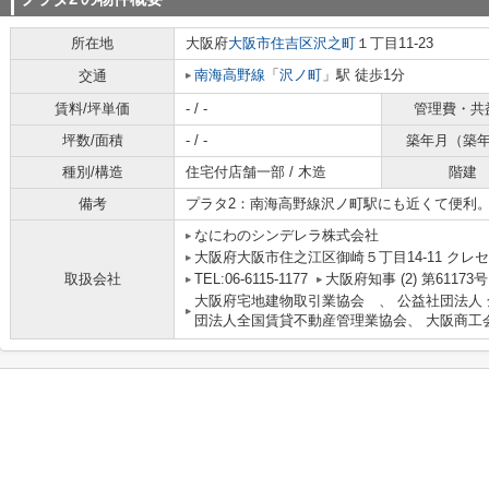
所在地
大阪府
大阪市住吉区
沢之町
１丁目11-23
南海高野線
「
沢ノ町
」駅 徒歩1分
交通
賃料/坪単価
- / -
管理費・共
坪数/面積
- / -
築年月（築
種別/構造
住宅付店舗一部 / 木造
階建
備考
プラタ2：南海高野線沢ノ町駅にも近くて便利
なにわのシンデレラ株式会社
大阪府大阪市住之江区御崎５丁目14-11 クレセ
取扱会社
TEL:06-6115-1177
大阪府知事 (2) 第61173号
大阪府宅地建物取引業協会 、 公益社団法人
団法人全国賃貸不動産管理業協会、 大阪商工