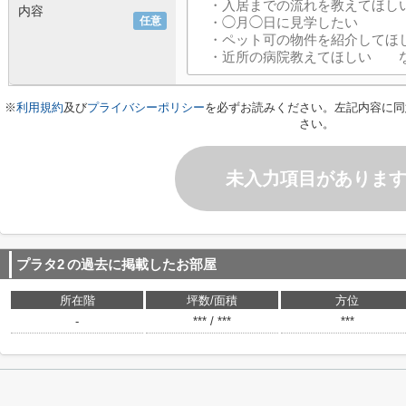
内容
任意
※
利用規約
及び
プライバシーポリシー
を必ずお読みください。左記内容に同
さい。
未入力項目がありま
プラタ2
の過去に掲載したお部屋
所在階
坪数/面積
方位
-
*** / ***
***