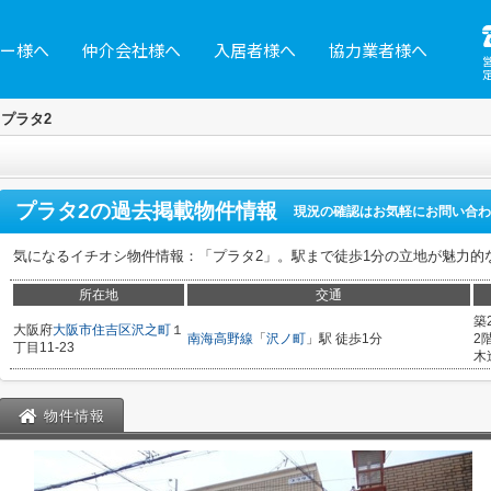
ー様へ
仲介会社様へ
入居者様へ
協力業者様へ
プラタ2
プラタ2
の過去掲載物件情報
現況の確認はお気軽にお問い合わ
気になるイチオシ物件情報：「プラタ2」。駅まで徒歩1分の立地が魅力的
所在地
交通
築
大阪府
大阪市住吉区
沢之町
１
南海高野線
「
沢ノ町
」駅 徒歩1分
2
丁目11-23
木
物件情報