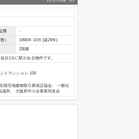
【住宅付店舗一部】
益費
-
年数）
1996年 10月 (築29年)
2階建
。徒歩1分に駅がある物件です。
ントマンション 109
 全国宅地建物取引業保証協会、 一般社
会議所、 大阪府中小企業家同友会