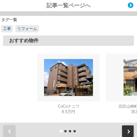
記事一覧ページへ
タグ一覧
工事
リフォーム
おすすめ物件
CoCoナニワ
北区山崎町
8.5万円
35