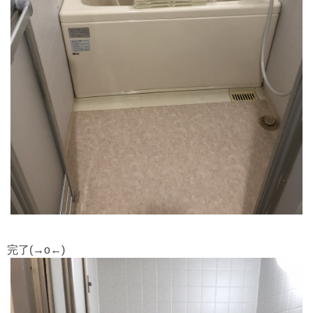
完了(→o←)ゞ