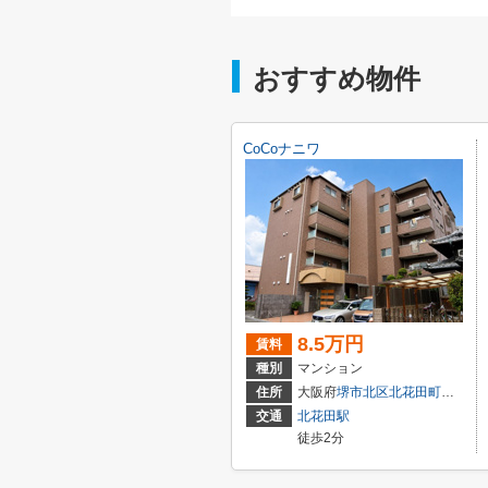
おすすめ物件
CoCoナニワ
8.5万円
賃料
種別
マンション
住所
大阪府
堺市北区
北花田町
３丁２
交通
北花田駅
徒歩2分