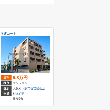
浪速コート
5.8万円
賃料
種別
マンション
1-16
住所
大阪府
大阪市住吉区
山之内
２丁目1-13
交通
杉本町駅
徒歩5分