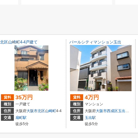
北区山崎町4-4戸建て
パールシティマンション玉出
35万円
4万円
賃料
賃料
種別
一戸建て
種別
マンション
１－５
住所
大阪府
大阪市北区
山崎町
4-4
住所
大阪府
大阪市西成区
玉出中
２丁目
交通
扇町駅
交通
玉出駅
徒歩5分
徒歩5分