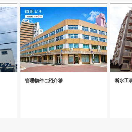
管理物件ご紹介㉘
断水工