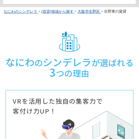
なにわのシンデレラ
>
(賃貸)地域から探す
>
大阪市生野区
>
生野東の賃貸
なにわ
シンデレラ
の
が選ばれる
3
つの理由
VRを活用した独自の集客力で
客付け力UP！