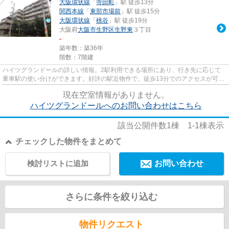
大阪環状線
「
寺田町
」駅 徒歩13分
関西本線
「
東部市場前
」駅 徒歩15分
大阪環状線
「
桃谷
」駅 徒歩19分
大阪府
大阪市生野区
生野東
３丁目
-
築年数：築36年
階数：7階建
ハイツグランドールの詳しい情報。2駅利用できる場所にあり、行き先に応じて
乗車駅の使い分けができます。好評の駅近物件で、徒歩13分でのアクセスが可能
です。こちらの物件はエレベー...
現在空室情報がありません。
ハイツグランドールへのお問い合わせはこちら
該当公開件数
1
棟
1-1
棟表示
チェックした物件をまとめて
検討リストに追加
お問い合わせ
さらに条件を絞り込む
物件リクエスト