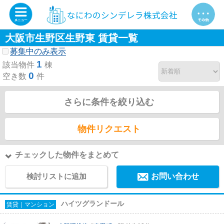
大阪市生野区生野東 賃貸一覧
募集中のみ表示
1
該当物件
棟
0
空き数
件
さらに条件を絞り込む
物件リクエスト
チェックした物件をまとめて
検討リストに追加
お問い合わせ
ハイツグランドール
賃貸｜マンション