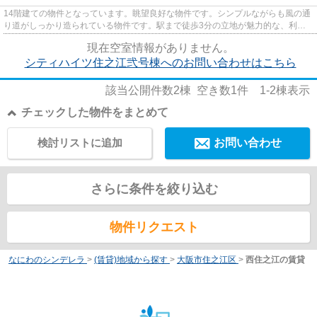
14階建ての物件となっています。眺望良好な物件です。シンプルながらも風の通
り道がしっかり造られている物件です。駅まで徒歩3分の立地が魅力的な、利便
性の高い物件です。できるだけ...
現在空室情報がありません。
シティハイツ住之江弐号棟へのお問い合わせはこちら
該当公開件数
2
棟 空き数
1
件
1-2
棟表示
チェックした物件をまとめて
検討リストに追加
お問い合わせ
さらに条件を絞り込む
物件リクエスト
なにわのシンデレラ
>
(賃貸)地域から探す
>
大阪市住之江区
>
西住之江の賃貸