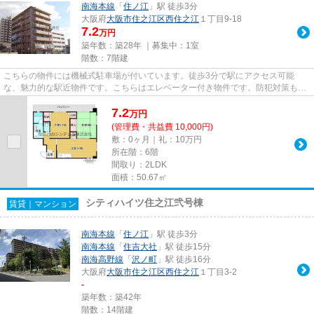
南海本線
「
住ノ江
」駅 徒歩3分
大阪府
大阪市住之江区
西住之江
１丁目9-18
7.2
万円
築年数：築28年 ｜募集中：
1室
階数：7階建
こちらの物件には機械式駐車場が付いています。徒歩3分で駅にアクセス可能
な、魅力的な駅近物件です。こちらはエレベーター付き物件です。防犯対策もバ
ッチリなマンションタイプの物件...
7.2
万
円
(管理費・共益費 10,000円)
敷：0ヶ月｜礼：10万円
所在階：6階
間取り：2LDK
面積：50.67㎡
シティハイツ住之江弐号棟
賃貸｜マンション
南海本線
「
住ノ江
」駅 徒歩3分
南海本線
「
住吉大社
」駅 徒歩15分
南海高野線
「
沢ノ町
」駅 徒歩16分
大阪府
大阪市住之江区
西住之江
１丁目3-2
-
築年数：築42年
階数：14階建