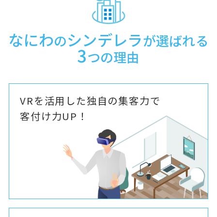
なにわ
シンデレラ
の
が選ばれる
3
つの理由
VRを活用した独自の集客力で
客付け力UP！