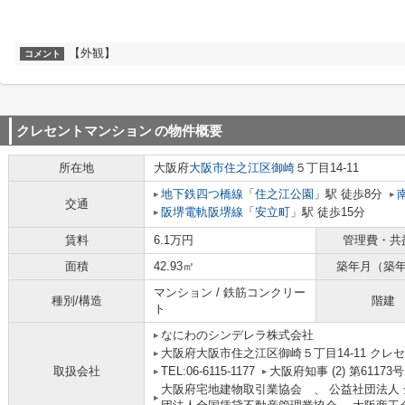
【外観】
コメント
クレセントマンション
の物件概要
所在地
大阪府
大阪市住之江区
御崎
５丁目14-11
地下鉄四つ橋線
「
住之江公園
」駅 徒歩8分
交通
阪堺電軌阪堺線
「
安立町
」駅 徒歩15分
賃料
6.1万円
管理費・共
面積
42.93㎡
築年月（築
マンション / 鉄筋コンクリー
種別/構造
階建
ト
なにわのシンデレラ株式会社
大阪府大阪市住之江区御崎５丁目14-11 クレセ
取扱会社
TEL:06-6115-1177
大阪府知事 (2) 第61173号
大阪府宅地建物取引業協会 、 公益社団法人