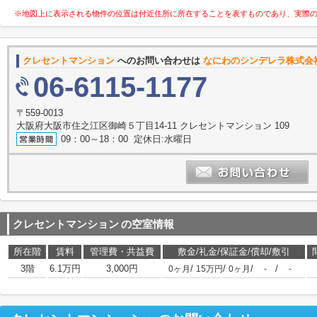
※地図上に表示される物件の位置は付近住所に所在することを表すものであり、実際
クレセントマンション
へのお問い合わせは
なにわのシンデレラ株式会
06-6115-1177
〒559-0013
大阪府大阪市住之江区御崎５丁目14-11 クレセントマンション 109
09：00～18：00 定休日:水曜日
クレセントマンション
の空室情報
所在階
賃料
管理費・共益費
敷金/礼金/保証金/償却/敷引
3階
6.1万円
3,000円
/
/
/
/
0ヶ月
15万円
0ヶ月
-
-