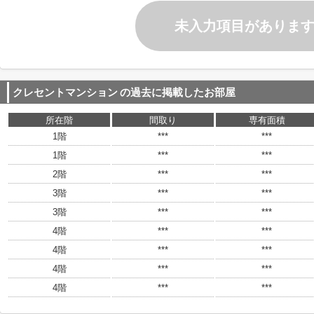
未入力項目がありま
クレセントマンション
の過去に掲載したお部屋
所在階
間取り
専有面積
1階
***
***
1階
***
***
2階
***
***
3階
***
***
3階
***
***
4階
***
***
4階
***
***
4階
***
***
4階
***
***