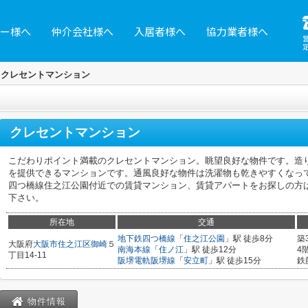
ー様へ
仲介会社様へ
入居者様へ
協力業者様へ
クレセントマンション
クレセントマンション
こだわりポイント満載のクレセントマンション。眺望良好な物件です。造
を提供できるマンションです。通風良好な物件は洗濯物も乾きやすくなっ
四つ橋線住之江公園付近での賃貸マンション、賃貸アパートをお探しの方
下さい。
所在地
交通
地下鉄四つ橋線
「
住之江公園
」駅 徒歩8分
築
大阪府
大阪市住之江区
御崎
５
南海本線
「
住ノ江
」駅 徒歩12分
4
丁目14-11
阪堺電軌阪堺線
「
安立町
」駅 徒歩15分
鉄
物件情報