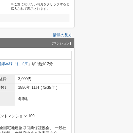
※ご覧になりたい写真をクリックすると
拡大されて表示されます。
情報の見方
【マンション】
南海本線
「
住ノ江
」駅 徒歩12分
益費
3,000円
年数）
1990年 11月 ( 築35年 )
4階建
ントマンション 109
 全国宅地建物取引業保証協会、 一般社