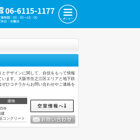
06-6115-1177
営業時間：09：00～18：00
定休日：水曜日
りとデザインに関して、自信をもって情報
ています。大阪市住之江区エリアと地下鉄
はぜひコチラからお問い合わせやご連絡を
建物
空室情報へ
35年
階建
筋コンクリート