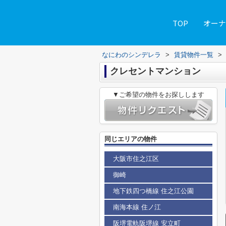
TOP
オーナ
なにわのシンデレラ
>
賃貸物件一覧
>
クレセントマンション
▼ご希望の物件をお探しします
同じエリアの物件
大阪市住之江区
御崎
地下鉄四つ橋線 住之江公園
南海本線 住ノ江
阪堺電軌阪堺線 安立町