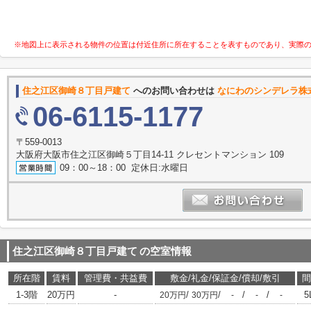
※地図上に表示される物件の位置は付近住所に所在することを表すものであり、実際
住之江区御崎８丁目戸建て
へのお問い合わせは
なにわのシンデレラ株
06-6115-1177
〒559-0013
大阪府大阪市住之江区御崎５丁目14-11 クレセントマンション 109
09：00～18：00 定休日:水曜日
住之江区御崎８丁目戸建て
の空室情報
所在階
賃料
管理費・共益費
敷金/礼金/保証金/償却/敷引
間
1-3階
20万円
-
/
/
/
/
5
20万円
30万円
-
-
-