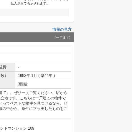
拡大されて表示されます。
情報の見方
【一戸建て】
益費
-
年数）
1982年 1月 ( 築44年 )
3階建
建て」。ぜひ一度ご覧ください。駅から
な立地です。こちらは一戸建ての物件で
とってベストな物件を見つけるなら、ぜ
報の中から、条件にマッチしたものをご
ントマンション 109