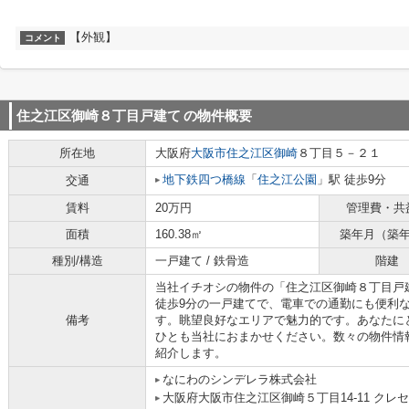
【外観】
コメント
住之江区御崎８丁目戸建て
の物件概要
所在地
大阪府
大阪市住之江区
御崎
８丁目５－２１
地下鉄四つ橋線
「
住之江公園
」駅 徒歩9分
交通
賃料
20万円
管理費・共
面積
160.38㎡
築年月（築
種別/構造
一戸建て / 鉄骨造
階建
当社イチオシの物件の「住之江区御崎８丁目戸
徒歩9分の一戸建てで、電車での通勤にも便利
備考
す。眺望良好なエリアで魅力的です。あなたに
ひとも当社におまかせください。数々の物件情
紹介します。
なにわのシンデレラ株式会社
大阪府大阪市住之江区御崎５丁目14-11 クレセ