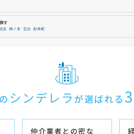
探す
粉浜
神ノ木
玉出
杉本町
3
シンデレラ
の
が選ばれる
仲介業者との密な