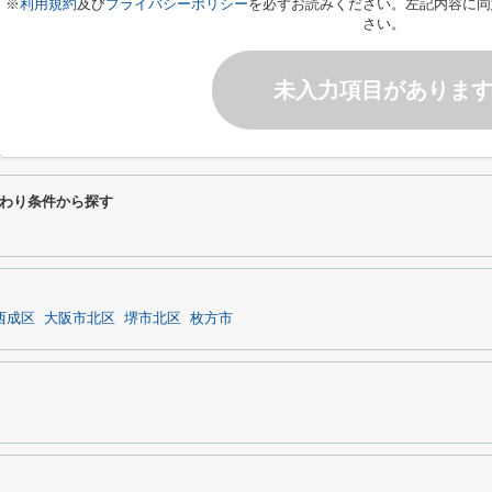
※
利用規約
及び
プライバシーポリシー
を必ずお読みください。左記内容に同
さい。
未入力項目がありま
わり条件から探す
西成区
大阪市北区
堺市北区
枚方市