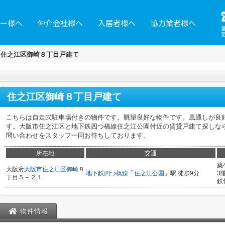
ー様へ
仲介会社様へ
入居者様へ
協力業者様へ
住之江区御崎８丁目戸建て
住之江区御崎８丁目戸建て
こちらは自走式駐車場付きの物件です。眺望良好な物件です。風通しが良
す。大阪市住之江区と地下鉄四つ橋線住之江公園付近の賃貸戸建て探しな
問い合わせをスタッフ一同お待ちしております。
所在地
交通
築
大阪府
大阪市住之江区
御崎
８
地下鉄四つ橋線
「
住之江公園
」駅 徒歩9分
3
丁目５－２１
鉄
物件情報