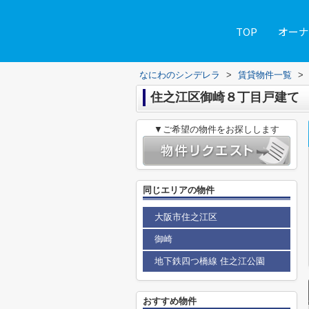
TOP
オーナ
なにわのシンデレラ
>
賃貸物件一覧
>
住之江区御崎８丁目戸建て
▼ご希望の物件をお探しします
同じエリアの物件
大阪市住之江区
御崎
地下鉄四つ橋線 住之江公園
おすすめ物件