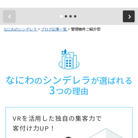
なにわのシンデレラ
>
ブログ記事一覧
>
管理物件ご紹介⑪
なにわ
シンデレラ
の
が選ばれる
3
つの理由
VRを活用した独自の集客力で
客付け力UP！