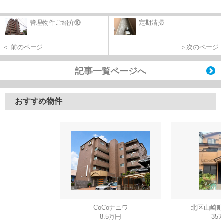
管理物件ご紹介⑩
定期清掃
＜ 前のページ
＞次のページ
記事一覧ページへ
おすすめ物件
CoCoナニワ
北区山崎町
8.5万円
35