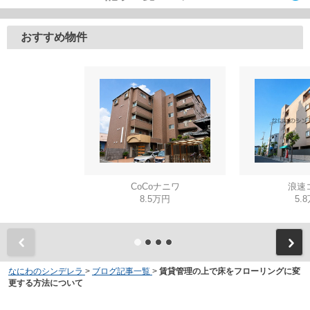
おすすめ物件
CoCoナニワ
浪速
8.5万円
5.
なにわのシンデレラ
>
ブログ記事一覧
>
賃貸管理の上で床をフローリングに変
更する方法について