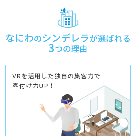
なにわ
シンデレラ
の
が選ばれる
3
つの理由
VRを活用した独自の集客力で
客付け力UP！