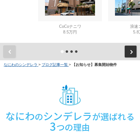
CoCoナニワ
浪速
8.5万円
5.
なにわのシンデレラ
>
ブログ記事一覧
>
【お知らせ】募集開始物件
なにわ
シンデレラ
の
が選ばれる
3
つの理由