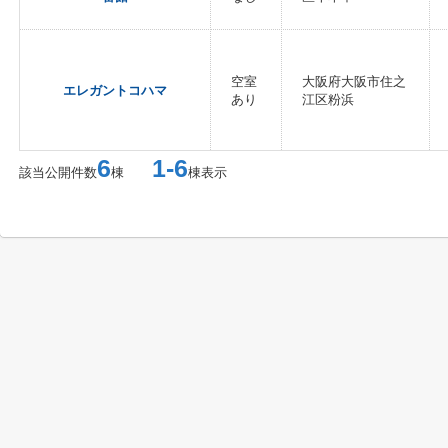
空室
大阪府大阪市住之
エレガントコハマ
あり
江区粉浜
6
1-6
該当公開件数
棟
棟表示