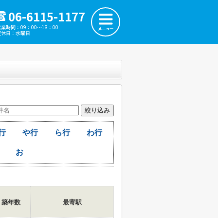
06-6115-1177
営業時間：09：00～18：00
定休日：水曜日
行
や行
ら行
わ行
お
築年数
最寄駅