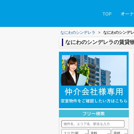
TOP
オーナ
なにわのシンデレラ
>
なにわのシンデ
なにわのシンデレラの賃貸
エリア| 駅
賃料
面積