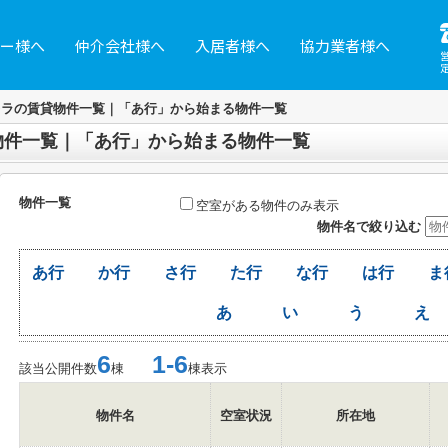
ー様へ
仲介会社様へ
入居者様へ
協力業者様へ
レラの賃貸物件一覧｜「あ行」から始まる物件一覧
物件一覧｜「あ行」から始まる物件一覧
物件一覧
空室がある物件のみ表示
物件名で絞り込む
あ行
か行
さ行
た行
な行
は行
ま
あ
い
う
え
6
1-6
該当公開件数
棟
棟表示
物件名
空室状況
所在地