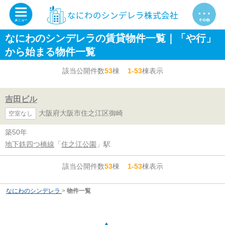
なにわのシンデレラの賃貸物件一覧｜「や行」
から始まる物件一覧
該当公開件数
53
棟
1-53
棟表示
吉田ビル
大阪府大阪市住之江区御崎
空室なし
築50年
地下鉄四つ橋線
「
住之江公園
」駅
該当公開件数
53
棟
1-53
棟表示
なにわのシンデレラ
>
物件一覧