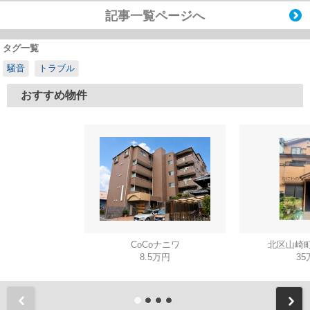
記事一覧ページへ
タグ一覧
騒音
トラブル
おすすめ物件
CoCoナニワ
北区山崎町
8.5万円
35