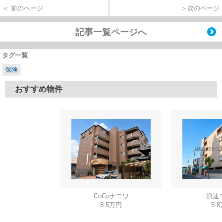
＜ 前のページ
＞次のページ
記事一覧ページへ
タグ一覧
保険
おすすめ物件
CoCoナニワ
浪速
8.5万円
5.