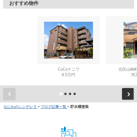
おすすめ物件
CoCoナニワ
北区山崎町
8.5万円
35
なにわのシンデレラ
>
ブログ記事一覧
>
貯水槽塗装