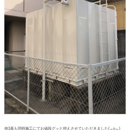
他3基も同時施工にてお値段グッと抑えさせていただきました(→o←)ゞ