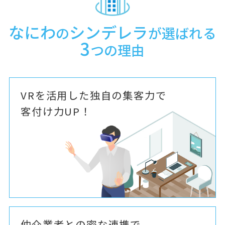
なにわ
シンデレラ
の
が選ばれる
3
つの理由
VRを活用した独自の集客力で
客付け力UP！
仲介業者との密な連携で