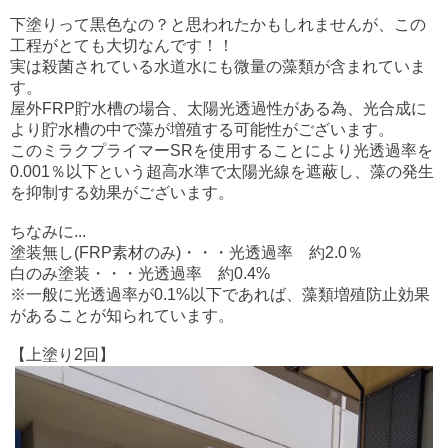
下塗りって黒色なの？と思われたかもしれませんが、この
工程がとても大切なんです！！
実は殺菌されている水道水にも微量の藻類が含まれていま
す。
屋外FRP貯水槽の場合、太陽光透過性がある為、光合成に
より貯水槽の中で藻が増殖する可能性がございます。
このミラクプライマーSRを使用することにより光透過率を
0.001％以下という超高水準で太陽光線を遮蔽し、藻の発生
を抑制する効果がございます。
ちなみに...
塗装無し(FRP素材のみ)・・・光透過率 約2.0％
白のみ塗装・・・光透過率 約0.4%
※一般に光透過率が0.1%以下であれば、藻類増殖防止効果
があることが知られています。
【上塗り2回】