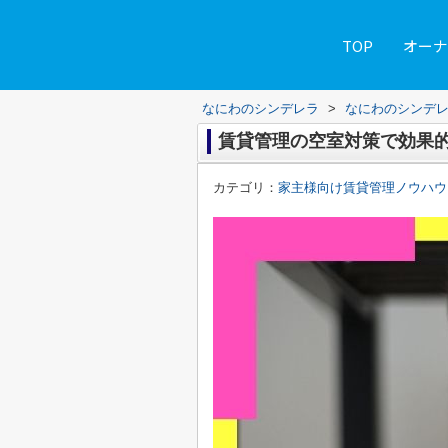
TOP
オーナ
なにわのシンデレラ
>
なにわのシンデ
賃貸管理の空室対策で効果
カテゴリ：
家主様向け賃貸管理ノウハウ