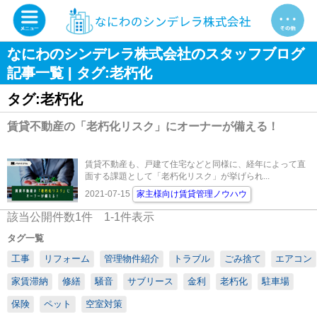
なにわのシンデレラ株式会社のスタッフブログ
記事一覧 | タグ:老朽化
タグ:老朽化
賃貸不動産の「老朽化リスク」にオーナーが備える！
賃貸不動産も、戸建て住宅などと同様に、経年によって直
面する課題として「老朽化リスク」が挙げられ...
2021-07-15
家主様向け賃貸管理ノウハウ
該当公開件数
1
件
1-1
件表示
タグ一覧
工事
リフォーム
管理物件紹介
トラブル
ごみ捨て
エアコン
家賃滞納
修繕
騒音
サブリース
金利
老朽化
駐車場
保険
ペット
空室対策