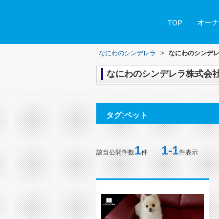
TOP
オーナ
なにわのシンデレラ
>
なにわのシンデレ
なにわのシンデレラ株式会社
タグ:ペット
1
1-1
該当公開件数
件
件表示