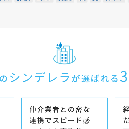
3
シンデレラ
の
が選ばれる
仲介業者との密な
連携でスピード感