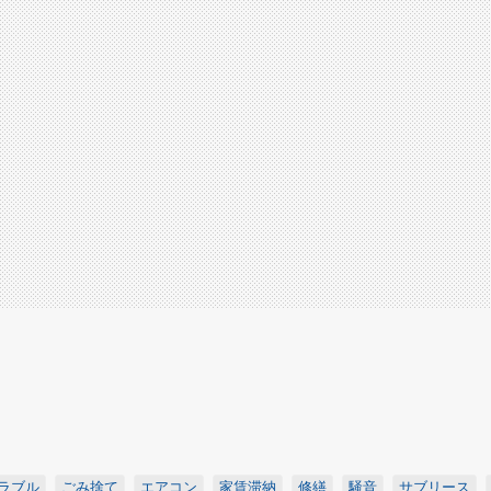
ラブル
ごみ捨て
エアコン
家賃滞納
修繕
騒音
サブリース