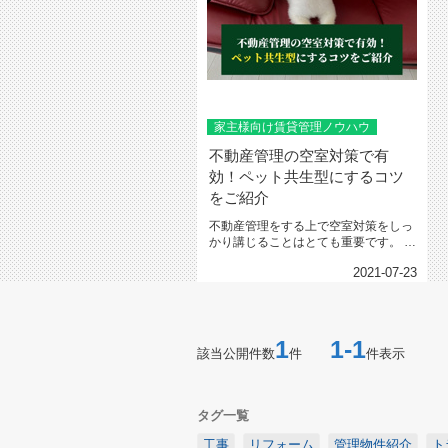
家主様向け賃貸管理ノウハウ
不動産管理の空室対策で有
効！ペット共生型にするコツ
をご紹介
不動産管理をする上で空室対策をしっ
かり講じることはとても重要です。 近
年注目されている、ペット...
2021-07-23
1
1-1
該当公開件数
件
件表示
タグ一覧
工事
リフォーム
管理物件紹介
ト