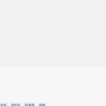
金利
老朽化
駐車場
保険